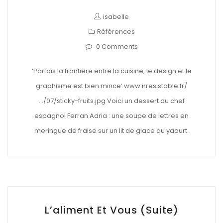
isabelle
Références
0 Comments
‘Parfois la frontière entre la cuisine, le design et le
graphisme est bien mince’ www.irresistable.fr/
…/07/sticky-fruits.jpg Voici un dessert du chef
espagnol Ferran Adria : une soupe de lettres en
meringue de fraise sur un lit de glace au yaourt.
L’aliment Et Vous (suite)