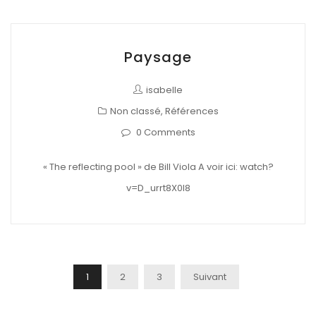
Paysage
isabelle
Non classé
,
Références
0 Comments
« The reflecting pool » de Bill Viola A voir ici: watch?
v=D_urrt8X0l8
Navigation
1
2
3
Suivant
Des
Articles