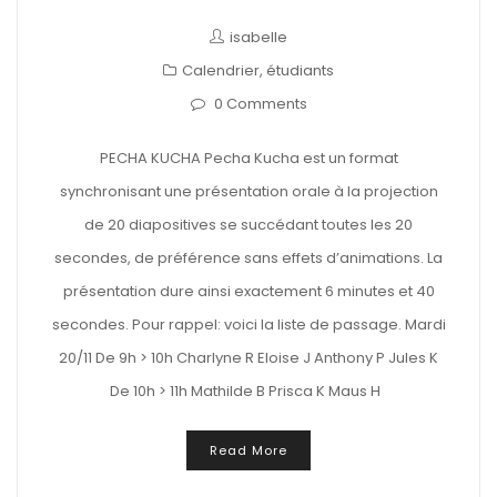
isabelle
Calendrier
,
étudiants
0 Comments
PECHA KUCHA Pecha Kucha est un format
synchronisant une présentation orale à la projection
de 20 diapositives se succédant toutes les 20
secondes, de préférence sans effets d’animations. La
présentation dure ainsi exactement 6 minutes et 40
secondes. Pour rappel: voici la liste de passage. Mardi
20/11 De 9h > 10h Charlyne R Eloise J Anthony P Jules K
De 10h > 11h Mathilde B Prisca K Maus H
Read More